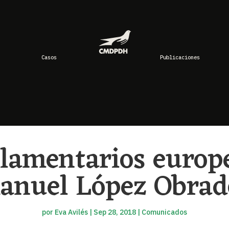
Casos
Publicaciones
rlamentarios europ
anuel López Obrad
por
Eva Avilés
|
Sep 28, 2018
|
Comunicados