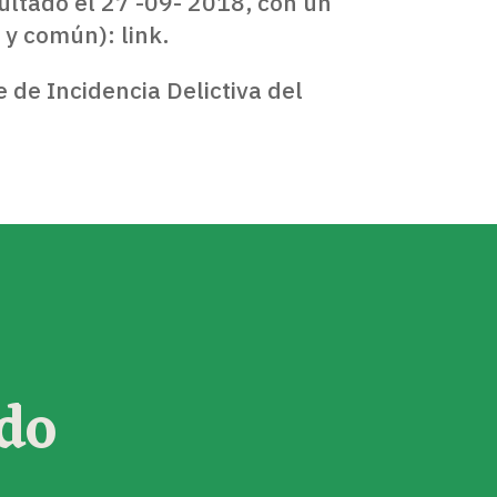
ultado el 27 -09- 2018, con un
 y común): link.
 de Incidencia Delictiva del
do