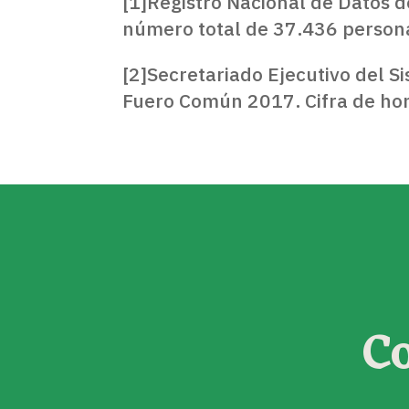
[1]Registro Nacional de Datos 
número total de 37.436 persona
[2]Secretariado Ejecutivo del S
Fuero Común 2017. Cifra de hom
C