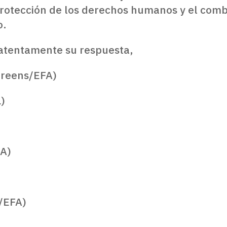
protección de los derechos humanos y el comb
o.
 atentamente su respuesta,
Greens/EFA)
)
FA)
s/EFA)