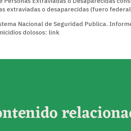
de Personas Extraviadas o Desaparecidas cons
s extraviadas o desaparecidas (fuero federal
istema Nacional de Seguridad Publica. Informe
icidios dolosos: link
ontenido relaciona