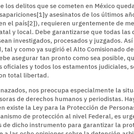
de los delitos que se cometen en México queda
sapariciones
[1]y asesinatos de los últimos a
en el país
[2]), requieren urgentemente de m
tatal y local. Debe garantizarse que todas las
an investigados, procesados y juzgados. Así
tal y como ya sugirió el Alto Comisionado de
debe asegurar tan pronto como sea posible, qu
s oficiales y todos los estamentos judiciales,
n total libertad.
enazados, nos preocupa especialmente la situ
nsoras de derechos humanos y periodistas. Ha
bien existe la Ley para la Protección de Perso
anismo de protección al nivel Federal, es urg
 de dicho instrumento para garantizar la pro
e a las ocho opiniones sobre la detención arb