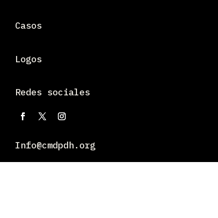
Casos
Logos
Redes sociales
Info@cmdpdh.org
Dirección
Río Lerma 94, Piso 3, Cuauhtémoc, 06500 Ciudad de
México, CDMX