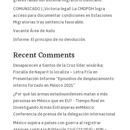
graves fallas del sistema migratorio mexicano.
COMUNICADO | ¡Victoria legal! La CMDPDH logra
acceso para documentar condiciones en Estaciones
Migratorias tras sentencia favorable.
Vacante Área de Asilo
Informe: El principio de no devolución.
Recent Comments
Desaparecen a Santos de la Cruz líder wixárika;
Fiscalía de Nayarit lo localiza – Letra Fría
en
Presentación Informe “Episodios de desplazamiento
interno forzado en México 2021”
¿Por qué las armas estadounidenses matan a más
personas en México que en EU? - Tiempo Real
en
Investigando Armas Extranjeras enMéxico:
Conferencia de prensa de la delegación internacional
México supera a países con guerra al registrar
ataques contra la Población Civil (22:00 h) ‹ ADN –