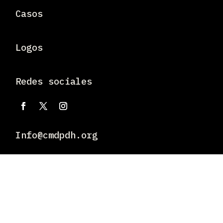
Casos
Logos
Redes sociales
Info@cmdpdh.org
Dirección
Río Lerma 94, Piso 3, Cuauhtémoc, 06500 Ciudad de
México, CDMX