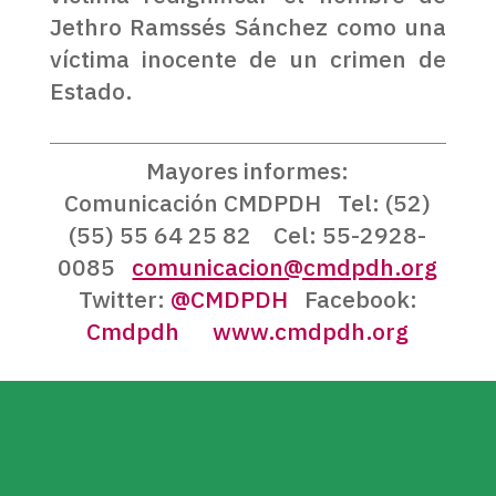
Jethro Ramssés Sánchez como una
víctima inocente de un crimen de
Estado.
Mayores informes:
Comunicación CMDPDH Tel: (52)
(55) 55 64 25 82 Cel: 55-2928-
0085
comunicacion@cmdpdh.org
Twitter:
@CMDPDH
Facebook:
Cmdpdh
www.cmdpdh.org