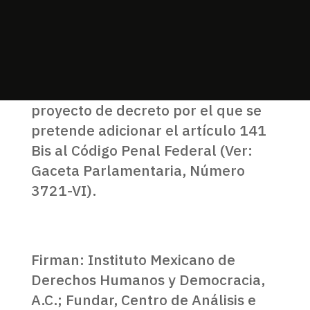
Antecedente: El pasado 5 de marzo
de 2013 fue presentada en la
Cámara de Diputados del Congreso
de la Unión una iniciativa con
proyecto de decreto por el que se
pretende adicionar el artículo 141
Bis al Código Penal Federal (Ver:
Gaceta Parlamentaria, Número
3721-VI).
Firman: Instituto Mexicano de
Derechos Humanos y Democracia,
A.C.; Fundar, Centro de Análisis e