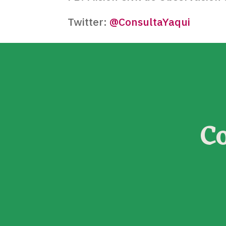
Twitter:
@ConsultaYaqui
C