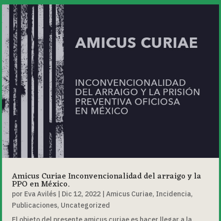
Amicus Curiae Inconvencionalidad del arraigo y la
PPO en México.
por
Eva Avilés
|
Dic 12, 2022
|
Amicus Curiae
,
Incidencia
,
Publicaciones
,
Uncategorized
El objeto del presente amicus curiae es hacer llegar a la