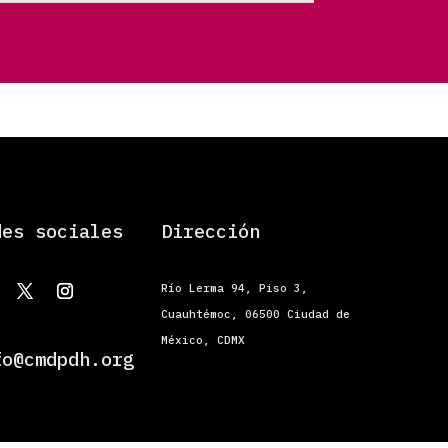
des sociales
Dirección
Río Lerma 94, Piso 3,
Cuauhtémoc, 06500 Ciudad de
México, CDMX
fo@cmdpdh.org