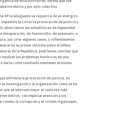
Orgánica de esta institución, norma que fue
bierno electo y por este colectivo.
 una #FiscalíaQueSirva requerirá de un enérgico
 impedido la correcta procuración de justicia y
 Si observamos las estadísticas de impunidad
e desaparición, de feminicidio, de asesinato, o
tura, por citar algunos casos, y reflexionamos
eneral en su primer informe sobre el ínfimo
General de la República, podríamos concluir que
o resolver los problemas históricos de una
 Esto daría como resultado mantener el mismo
ue enfrenta la procuración de justicia, es
 la investigación y la organización como se ha
os que se adecuen mejor al cada vez más
ten delitos, con especial atención a los
ia común, la corrupción y el crimen organizado.