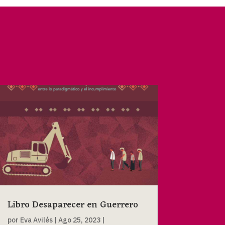
Libro Desaparecer en Guerrero
por
Eva Avilés
|
Ago 25, 2023
|