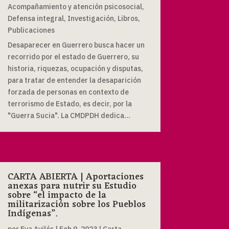
Acompañamiento y atención psicosocial
,
Defensa integral
,
Investigación
,
Libros
,
Publicaciones
Desaparecer en Guerrero busca hacer un
recorrido por el estado de Guerrero, su
historia, riquezas, ocupación y disputas,
para tratar de entender la desaparición
forzada de personas en contexto de
terrorismo de Estado, es decir, por la
"Guerra Sucia". La CMDPDH dedica...
CARTA ABIERTA | Aportaciones
anexas para nutrir su Estudio
sobre “el impacto de la
militarización sobre los Pueblos
Indígenas”.
por
Eva Avilés
|
Feb 9, 2023
|
Carta
,