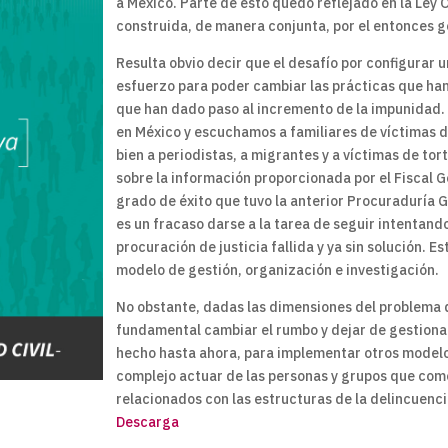
a México. Parte de esto quedó reflejado en la Ley 
construida, de manera conjunta, por el entonces go
Resulta obvio decir que el desafío por configurar
esfuerzo para poder cambiar las prácticas que han
que han dado paso al incremento de la impunidad.
en México y escuchamos a familiares de víctimas d
bien a periodistas, a migrantes y a víctimas de tor
sobre la información proporcionada por el Fiscal G
grado de éxito que tuvo la anterior Procuraduría 
es un fracaso darse a la tarea de seguir intentand
procuración de justicia fallida y ya sin solución.
modelo de gestión, organización e investigación.
No obstante, dadas las dimensiones del problema q
fundamental cambiar el rumbo y dejar de gestionar
hecho hasta ahora, para implementar otros model
complejo actuar de las personas y grupos que come
relacionados con las estructuras de la delincuenc
Descarga