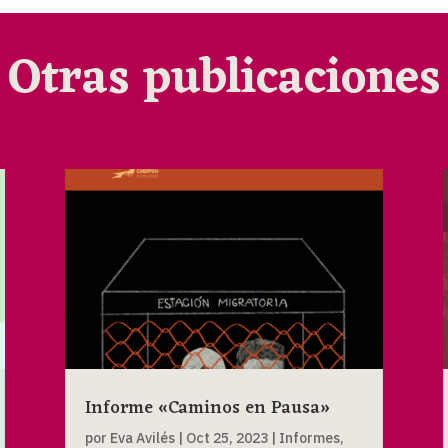
Otras publicaciones
Informe «Caminos en Pausa»
por
Eva Avilés
|
Oct 25, 2023
|
Informes
,