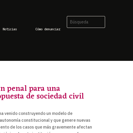
Noticias
Cómo denunciar
ón penal para una
puesta de sociedad civil
a ha venido construyendo un modelo de
a autonomía constitucional y que genere nuevas
miento de los casos que más gravemente afectan