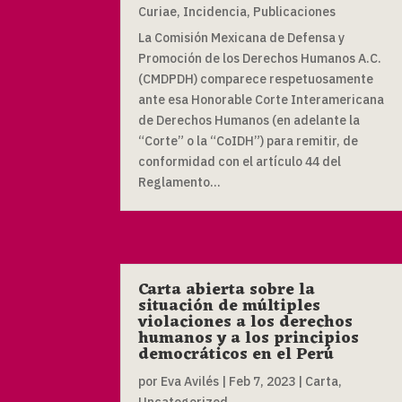
Curiae
,
Incidencia
,
Publicaciones
La Comisión Mexicana de Defensa y
Promoción de los Derechos Humanos A.C.
(CMDPDH) comparece respetuosamente
ante esa Honorable Corte Interamericana
de Derechos Humanos (en adelante la
“Corte” o la “CoIDH”) para remitir, de
conformidad con el artículo 44 del
Reglamento...
Carta abierta sobre la
situación de múltiples
violaciones a los derechos
humanos y a los principios
democráticos en el Perú
por
Eva Avilés
|
Feb 7, 2023
|
Carta
,
Uncategorized