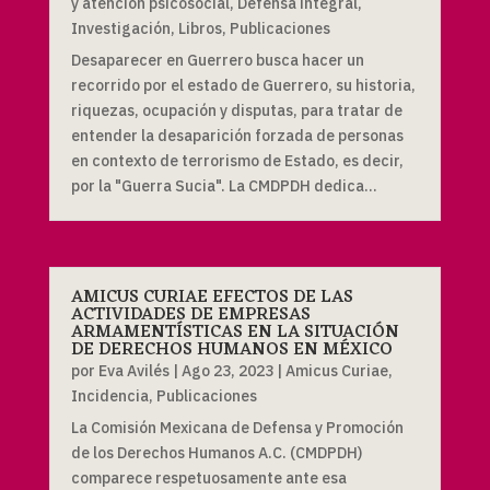
y atención psicosocial
,
Defensa integral
,
Investigación
,
Libros
,
Publicaciones
Desaparecer en Guerrero busca hacer un
recorrido por el estado de Guerrero, su historia,
riquezas, ocupación y disputas, para tratar de
entender la desaparición forzada de personas
en contexto de terrorismo de Estado, es decir,
por la "Guerra Sucia". La CMDPDH dedica...
AMICUS CURIAE EFECTOS DE LAS
ACTIVIDADES DE EMPRESAS
ARMAMENTÍSTICAS EN LA SITUACIÓN
DE DERECHOS HUMANOS EN MÉXICO
por
Eva Avilés
|
Ago 23, 2023
|
Amicus Curiae
,
Incidencia
,
Publicaciones
La Comisión Mexicana de Defensa y Promoción
de los Derechos Humanos A.C. (CMDPDH)
comparece respetuosamente ante esa