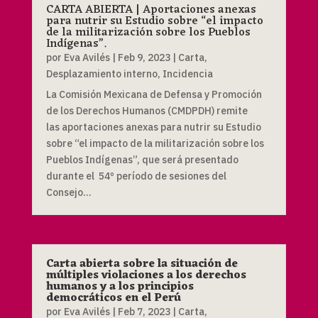
CARTA ABIERTA | Aportaciones anexas
para nutrir su Estudio sobre “el impacto
de la militarización sobre los Pueblos
Indígenas”.
por
Eva Avilés
|
Feb 9, 2023
|
Carta
,
Desplazamiento interno
,
Incidencia
La Comisión Mexicana de Defensa y Promoción
de los Derechos Humanos (CMDPDH) remite
las aportaciones anexas para nutrir su Estudio
sobre “el impacto de la militarización sobre los
Pueblos Indígenas”, que será presentado
durante el 54º período de sesiones del
Consejo...
Carta abierta sobre la situación de
múltiples violaciones a los derechos
humanos y a los principios
democráticos en el Perú
por
Eva Avilés
|
Feb 7, 2023
|
Carta
,