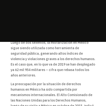
víctimas directas e indirectas; esto ha sido, en parte,
por el despliegue de fuerzas armadas (FFAA) para
ejercer tareas de seguridad pública. Anualmente se
han desplegado en promedio más de 50 mil elementos
de la Secretaría de la Defensa Nacional (SEDENA) y
más de 8 mil de la Secretaría de la Marina (SEMAR)
para el desempeño de tareas de seguridad pública.
Luego de dos sexenios, la militarización en México
sigue siendo utilizada como herramienta de
seguridad pública, generando altos índices de
violencia y violaciones graves a los derechos humanos.
Es el caso que, en lo que va de 2019 se han desplegado
ya 62 mil 954 militares – cifra que rebasa todos los
años anteriores.
La preocupación por la situación de derechos
humanos en México ha sido compartida por
mecanismos internacionales. El Alto Comisionado de
las Naciones Unidas para los Derechos Humanos,
luego de su visita a México en octubre de 2015, indicó