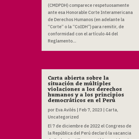
(CMDPDH) comparece respetuosamente
ante esa Honorable Corte Interamericana
de Derechos Humanos (en adelante la
“Corte” o la “CoIDH”) para remitir, de
conformidad con el artículo 44 del
Reglamento...
Carta abierta sobre la
situación de múltiples
violaciones a los derechos
humanos y a los principios
democráticos en el Perú
por
Eva Avilés
|
Feb 7, 2023
|
Carta
,
Uncategorized
El 7 de diciembre de 2022 el Congreso de
la República del Perú declaró la vacancia