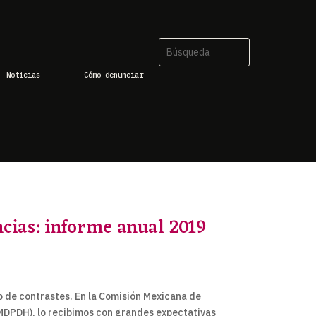
Noticias
Cómo denunciar
cias: informe anual 2019
o de contrastes. En la Comisión Mexicana de
DPDH), lo recibimos con grandes expectativas