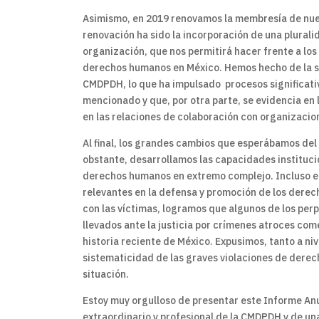
Asimismo, en 2019 renovamos la membresía de nues
renovación ha sido la incorporación de una plurali
organización, que nos permitirá hacer frente a lo
derechos humanos en México. Hemos hecho de la sol
CMDPDH, lo que ha impulsado procesos significati
mencionado y que, por otra parte, se evidencia en 
en las relaciones de colaboración con organizacione
Al final, los grandes cambios que esperábamos del
obstante, desarrollamos las capacidades instituci
derechos humanos en extremo complejo. Incluso e
relevantes en la defensa y promoción de los dere
con las víctimas, logramos que algunos de los pe
llevados ante la justicia por crímenes atroces come
historia reciente de México. Expusimos, tanto a niv
sistematicidad de las graves violaciones de derec
situación.
Estoy muy orgulloso de presentar este Informe Anua
extraordinario y profesional de la CMDPDH y de un