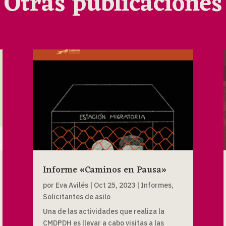
Otras publicaciones
Informe «Caminos en Pausa»
por
Eva Avilés
|
Oct 25, 2023
|
Informes
,
Solicitantes de asilo
Una de las actividades que realiza la
CMDPDH es llevar a cabo visitas a las