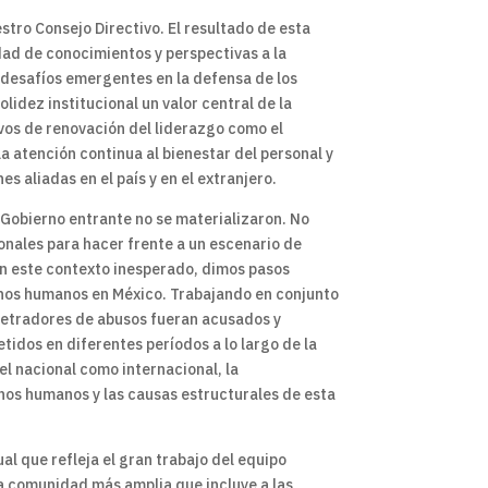
tro Consejo Directivo. El resultado de esta
dad de conocimientos y perspectivas a la
s desafíos emergentes en la defensa de los
idez institucional un valor central de la
vos de renovación del liderazgo como el
la atención continua al bienestar del personal y
s aliadas en el país y en el extranjero.
 Gobierno entrante no se materializaron. No
onales para hacer frente a un escenario de
n este contexto inesperado, dimos pasos
chos humanos en México. Trabajando en conjunto
rpetradores de abusos fueran acusados y
tidos en diferentes períodos a lo largo de la
el nacional como internacional, la
hos humanos y las causas estructurales de esta
l que refleja el gran trabajo del equipo
a comunidad más amplia que incluye a las