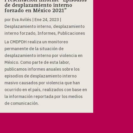
Presentación Informe “Episodios
de desplazamiento interno
forzado en México 2021”
por
Eva Avilés
|
Ene 24, 2023
|
Desplazamiento interno
,
desplazamiento
interno forzado
,
Informes
,
Publicaciones
La CMDPDH realiza un monitoreo
permanente de la situación de
desplazamiento interno por violencia en
México. Como parte de esta labor,
publicamos informes anuales sobre los
episodios de desplazamiento interno
masivo causados por violencia que han
ocurrido en el país, realizados con base en
la información reportada por los medios
de comunicación.