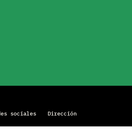
des sociales
Dirección
Río Lerma 94, Piso 3,