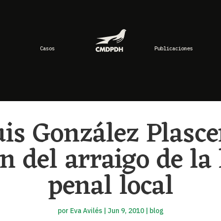
Casos
Publicaciones
uis González Plasce
n del arraigo de la 
penal local
por
Eva Avilés
|
Jun 9, 2010
|
blog