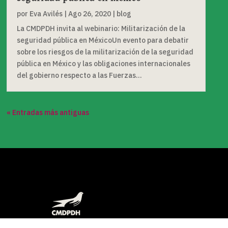
por
Eva Avilés
|
Ago 26, 2020
|
blog
La CMDPDH invita al webinario: Militarización de la
seguridad pública en MéxicoUn evento para debatir
sobre los riesgos de la militarización de la seguridad
pública en México y las obligaciones internacionales
del gobierno respecto a las Fuerzas...
« Entradas más antiguas