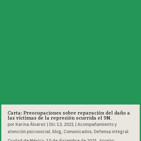
Carta: Preocupaciones sobre reparación del daño a
las víctimas de la represión ocurrida el 9N.
por
Karina Álvarez
|
Dic 13, 2021
|
Acompañamiento y
atención psicosocial
,
blog
,
Comunicados
,
Defensa integral
Ciudad de México, 10 de diciembre de 2021. Asunto: