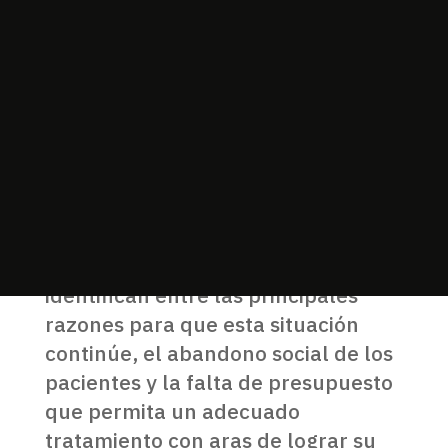
de los derechos fundamentales
pues es una forma de perpetuar la
discriminación y la segregación
impidiendo una vida digna,
autónoma e independiente dentro
de la sociedad.
Las autoridades responsables de la
salud mental de primer nivel
(hospitales de alta especialidad),
identifican entre las principales
razones para que esta situación
continúe, el abandono social de los
pacientes y la falta de presupuesto
que permita un adecuado
tratamiento con aras de lograr su