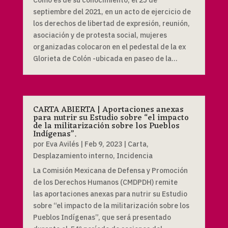
Como es de su conocimiento, el 25 de
septiembre del 2021, en un acto de ejercicio de
los derechos de libertad de expresión, reunión,
asociación y de protesta social, mujeres
organizadas colocaron en el pedestal de la ex
Glorieta de Colón -ubicada en paseo de la...
CARTA ABIERTA | Aportaciones anexas
para nutrir su Estudio sobre “el impacto
de la militarización sobre los Pueblos
Indígenas”.
por
Eva Avilés
|
Feb 9, 2023
|
Carta
,
Desplazamiento interno
,
Incidencia
La Comisión Mexicana de Defensa y Promoción
de los Derechos Humanos (CMDPDH) remite
las aportaciones anexas para nutrir su Estudio
sobre “el impacto de la militarización sobre los
Pueblos Indígenas”, que será presentado