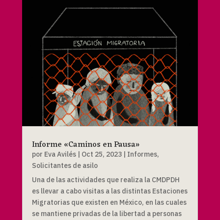
Informe «Caminos en Pausa»
por
Eva Avilés
|
Oct 25, 2023
|
Informes
,
Solicitantes de asilo
Una de las actividades que realiza la CMDPDH
es llevar a cabo visitas a las distintas Estaciones
Migratorias que existen en México, en las cuales
se mantiene privadas de la libertad a personas