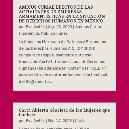
AMICUS CURIAE EFECTOS DE LAS
ACTIVIDADES DE EMPRESAS
ARMAMENTÍSTICAS EN LA SITUACIÓN
DE DERECHOS HUMANOS EN MÉXICO
por
Eva Avilés
|
Ago 23, 2023
|
Amicus Curiae
,
Incidencia
,
Publicaciones
La Comisión Mexicana de Defensa y Promoción
de los Derechos Humanos A.C. (CMDPDH)
comparece respetuosamente ante esa
Honorable Corte Interamericana de Derechos
Humanos (en adelante la “Corte” o la “CoIDH”)
para remitir, de conformidad con el artículo 44
del Reglamento...
Carta Abierta Glorieta de las Mujeres que
Luchan
por
Eva Avilés
|
Mar 14, 2023
|
Carta