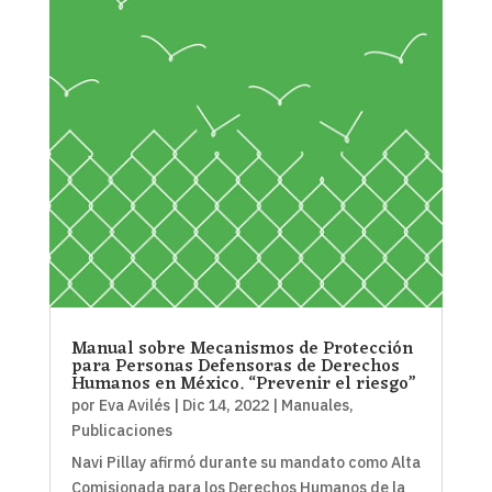
Manual sobre Mecanismos de Protección
para Personas Defensoras de Derechos
Humanos en México. “Prevenir el riesgo”
por
Eva Avilés
|
Dic 14, 2022
|
Manuales
,
Publicaciones
Navi Pillay afirmó durante su mandato como Alta
Comisionada para los Derechos Humanos de la