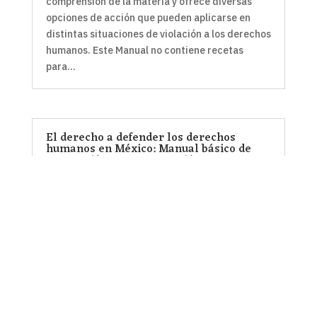
comprensión de la materia y ofrece diversas
opciones de acción que pueden aplicarse en
distintas situaciones de violación a los derechos
humanos. Este Manual no contiene recetas
para...
El derecho a defender los derechos
humanos en México: Manual básico de
prevención y autoprotección para
defensoras y defensores de derechos
humanos
por
Eva Avilés
|
Ene 22, 2013
|
blog
,
Manuales
,
personas defensoras
Durante los últimos tres años, un grupo amplio
de organizaciones de la sociedad civil, entre las
cuales se encuentran Acción Urgente para
Defensores de los Derechos Humanos
(ACCUDEH), la Asociación Mundial de Radios
Comunitarias (AMARC), el Centro de Derechos